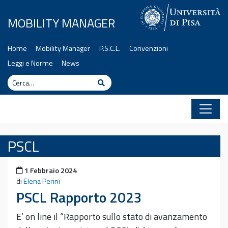
Vai al contenuto
MOBILITY MANAGER
Home
Mobility Manager
P.S.C.L.
Convenzioni
Leggi e Norme
News
Cerca
Cerca
PSCL
Pubblicato il
1 Febbraio 2024
di
Elena Perini
PSCL Rapporto 2023
E’ on line il “Rapporto sullo stato di avanzamento