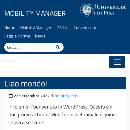
Vai al contenuto
MOBILITY MANAGER
Home
Mobility Manager
P.S.C.L.
Convenzioni
Leggi e Norme
News
Cerca
Cerca
Ciao mondo!
Pubblicato il
22 Settembre 2022
di
mobilityadm
Ti diamo il benvenuto in WordPress. Questo è il
tuo primo articolo. Modificalo o eliminalo e quindi
inizia a scrivere!